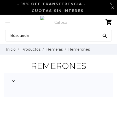
- 15% OFF TRANSFERENCIA -
3

CUOTAS SIN INTERES
shopping_cart

Inicio
Productos
Remeras
Remerones
REMERONES
